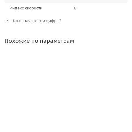
Индекс скорости
B
Что означают эти цифры?
?
Похожие по параметрам
NorTec 17,5-25 16PR 158B ER-106 TT РОССИЯ