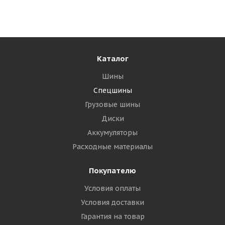
Достаточно
44 770
₽
Подробнее
Каталог
Шины
Спецшины
Грузовые шины
Диски
Аккумуляторы
Расходные материалы
Покупателю
NorTec 17,5-25 16PR 158B ER-121 TT РОССИЯ
Условия оплаты
Условия доставки
Много
Гарантия на товар