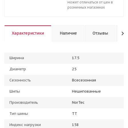
может отличаться от цен в
розничных магазинах
Характеристики
Наличие
Отзывы
К
Ширина
17.5
Диаметр
25
Сезонность
Всесезонная
Шипы
Нешипованные
Производитель
NorTec
Тип шины
TT
Индекс нагрузки
158