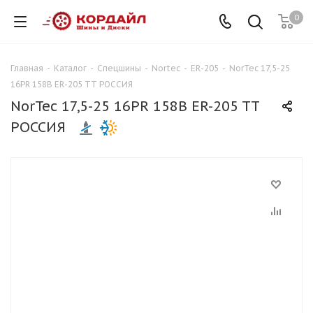
0
Главная
-
Каталог
-
Спецшины
-
Nortec
-
ER-205
-
NorTec 17,5-25
16PR 158B ER-205 TT РОССИЯ
NorTec 17,5-25 16PR 158B ER-205 TT
РОССИЯ