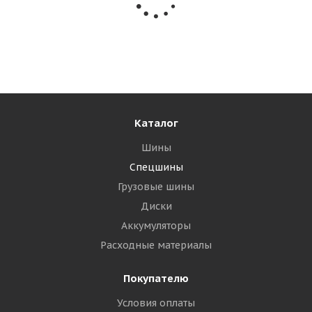
MRL Tyres 19,0/45-17(480/45-17) IMP 18PR 154A6
(150A8) MAW 977 I-1 TL ИНДИЯ
Много
24 895
₽
Подробнее
Каталог
Шины
Спецшины
Грузовые шины
Диски
Аккумуляторы
Расходные материалы
Покупателю
Условия оплаты