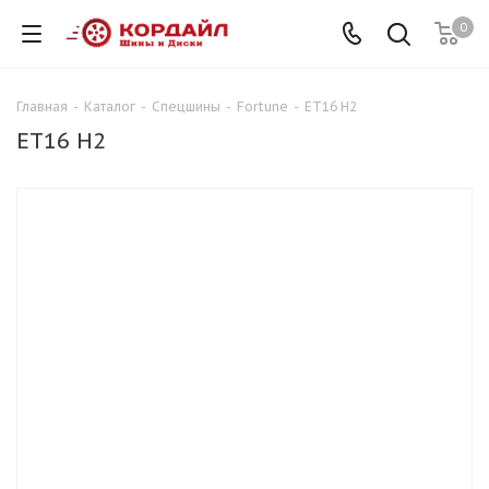
0
Главная
-
Каталог
-
Спецшины
-
Fortune
-
ET16 H2
ET16 H2