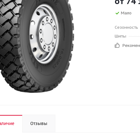
от
74 
Мало
Сезонность
Шипы
Рекоме
аличие
Отзывы