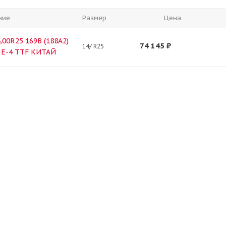
ние
Размер
Цена
,00R25 169B (188A2)
74 145
₽
14/ R25
1 E-4 TTF КИТАЙ