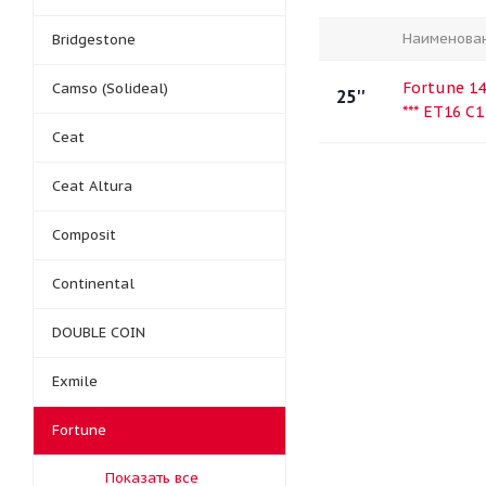
Наименова
Bridgestone
Fortune 14
Camso (Solideal)
25''
*** ET16 C
Ceat
Ceat Altura
Composit
Continental
DOUBLE COIN
Exmile
Fortune
Показать все