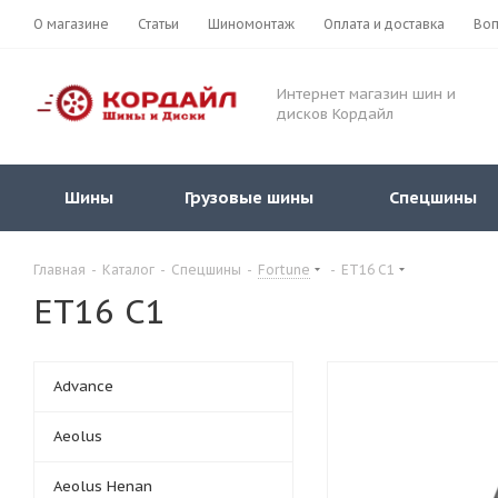
О магазине
Статьи
Шиномонтаж
Оплата и доставка
Воп
Интернет магазин шин и
дисков Кордайл
Шины
Грузовые шины
Спецшины
Главная
-
Каталог
-
Спецшины
-
Fortune
-
ET16 C1
ET16 C1
Advance
Aeolus
Aeolus Henan