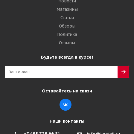
Новости
Магазины
Статьи
Обзоры
Политика
Отзывы
Tercelo 26,5R25 209A2 (193B) ** TCL05 E-3/G-3/L-3 TL
Будьте всегда в курсе!
КИТАЙ
Мало
191 210
₽
Оставайтесь на связи
Подробнее
Наши контакты
+7 495 729 66 81