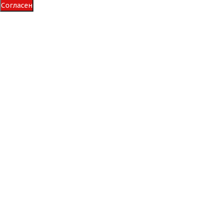
Согласен
XCMG 26,5R25 209A2 ** XR900 L-3 TL
Достаточно
202 990
₽
Подробнее