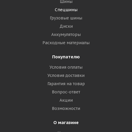
Шины
Спецшины
Грузовые шины
Диски
Аккумуляторы
Расходные материалы
Покупателю
Fortune 26,5R25 193B (209A2) ** ELD12 C1 E-3/L-3 TL
Условия оплаты
КИТАЙ
Условия доставки
Гарантия на товар
Достаточно
Вопрос-ответ
184 150
₽
Акции
Возможности
Подробнее
О магазине