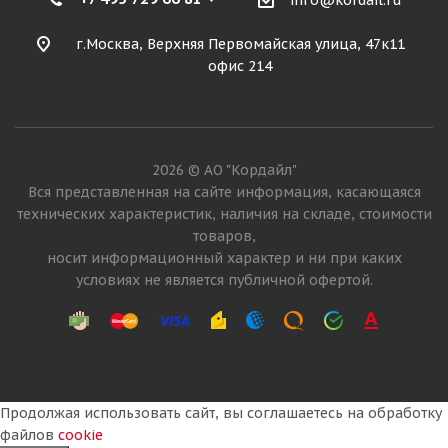
info@kordail.ru
г.Москва, Верхняя Первомайская улица, 47к11
офис 214
Tercelo 26,5R25 209A2 (193B) ** TCL05 E3/L3/G3 TL
2026 © АО "Кордайл"
КИТАЙ
Вся представленная на сайте информация, касающаяся
технических характеристик, наличия на складе, стоимости
товаров,
Достаточно
носит информационный характер и ни при каких
196 905
₽
условиях не является публичной офертой.
Подробнее
Продолжая использовать сайт, вы соглашаетесь на обработку
файлов
cookie