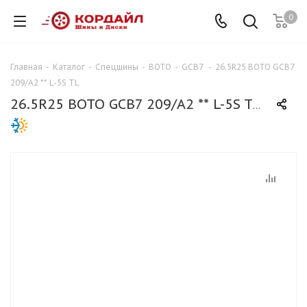
0
Главная
-
Каталог
-
Спецшины
-
BOTO
-
GCB7
-
26.5R25 BOTO GCB7
209/A2 ** L-5S TL
26.5R25 BOTO GCB7 209/A2 ** L-5S TL