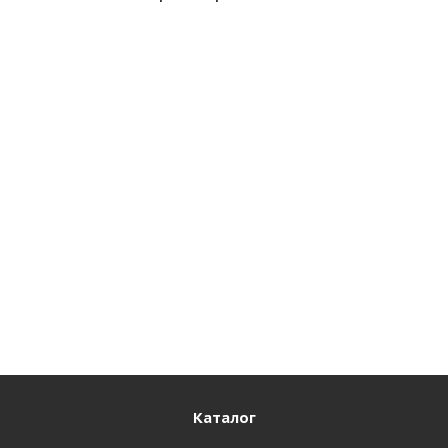
Armour 26,5-25 28PR L-3/E-3 TL КИТАЙ
Достаточно
140 115
₽
Подробнее
Каталог