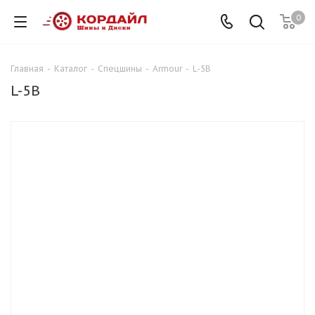
0
Главная
-
Каталог
-
Спецшины
-
Armour
-
L-5B
L-5B