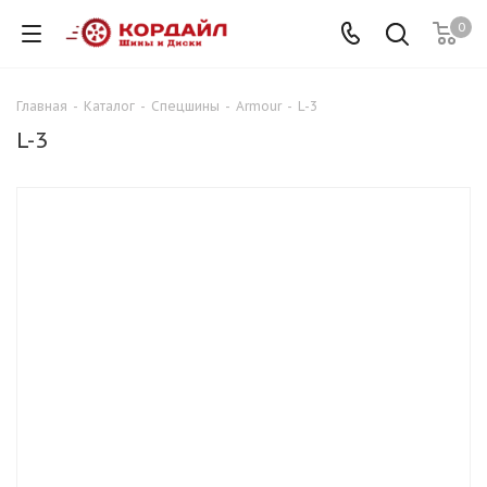
0
Главная
-
Каталог
-
Спецшины
-
Armour
-
L-3
L-3