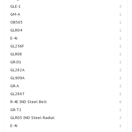
GLE-1
2
GM-A
1
OB503
1
GLR04
1
E-4J
1
GL256F
1
GLR08
1
GR-D1
1
GL282А
2
GL909A
1
GR-A
2
GL286T
1
R-4E IND Steel Belt
6
GR-T2
1
GLR05 IND Steel Radial
2
E-4J
1