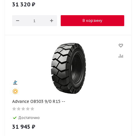
31 320
₽
В корзину
Advance OB503 9/0 R15 --
Достаточно
31 945
₽