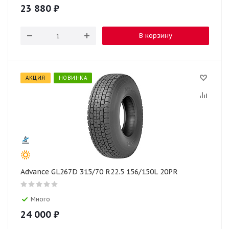
23 880
₽
В корзину
АКЦИЯ
НОВИНКА
Advance GL267D 315/70 R22.5 156/150L 20PR
Много
24 000
₽