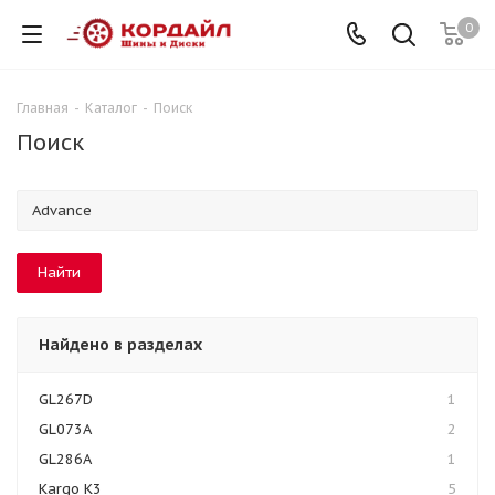
0
Главная
-
Каталог
-
Поиск
Поиск
Найдено в разделах
GL267D
1
GL073A
2
GL286A
1
Kargo K3
5