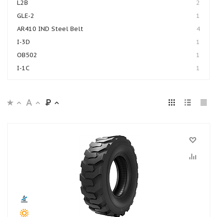
L2B
2
GLE-2
1
AR410 IND Steel Belt
4
I-3D
1
OB502
1
I-1C
1