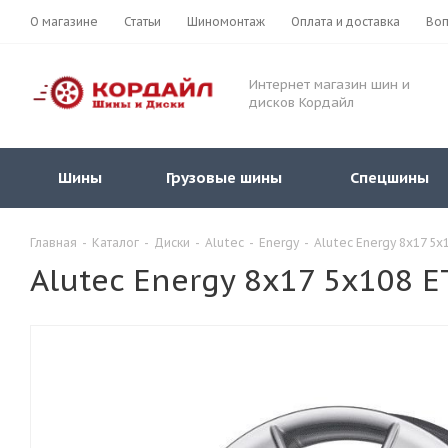
О магазине
Статьи
Шиномонтаж
Оплата и доставка
Воп
Интернет магазин шин и
дисков Кордайл
Шины
Грузовые шины
Спецшины
Главная
-
Каталог
-
Диски
-
Alutec
-
Energy
-
Alutec Energy 8x17 5x10
Alutec Energy 8x17 5x108 ET 