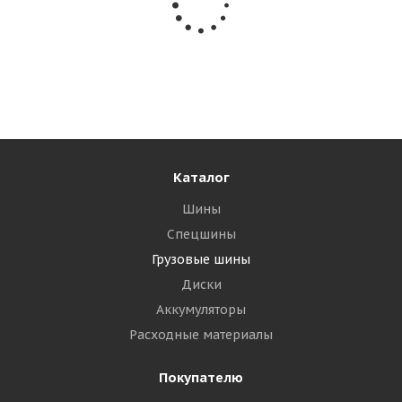
Белшина Бел-158М 315/80 R22.5 154/150M Рулевая
Много
32 865
₽
Подробнее
Каталог
Шины
Спецшины
Грузовые шины
Диски
Аккумуляторы
Расходные материалы
Покупателю