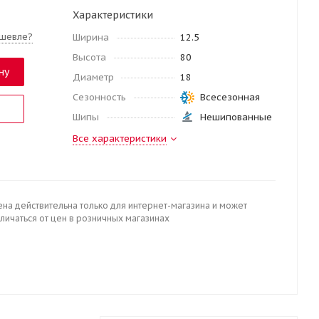
Характеристики
шевле?
Ширина
12.5
Высота
80
ну
Диаметр
18
Сезонность
Всесезонная
Шипы
Нешипованные
Все характеристики
ена действительна только для интернет-магазина и может
личаться от цен в розничных магазинах