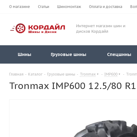
О магазине
Статьи
Шиномонтаж
Оплата и доставка
Воп
Интернет магазин шин и
дисков Кордайл
Шины
Грузовые шины
Спецшины
Главная
-
Каталог
-
Грузовые шины
-
Tronmax
-
IMP600
-
Tronm
Tronmax IMP600 12.5/80 R1