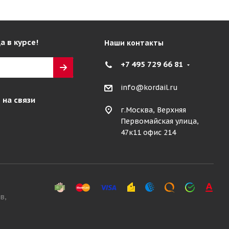
а в курсе!
Наши контакты
+7 495 729 66 81
info@kordail.ru
 на связи
г.Москва, Верхняя
Первомайская улица,
47к11 офис 214
в,