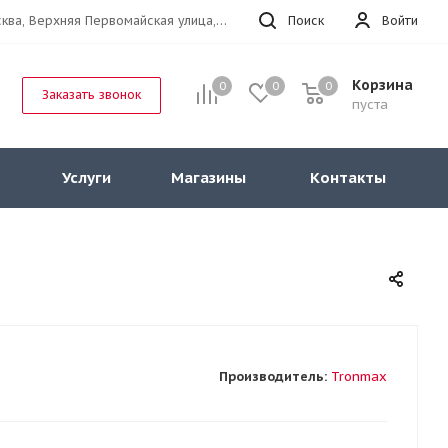
г.Москва, Верхняя Первомайская улица, 47к11 офис 214
Поиск
Войти
Корзина
0
0
0
Заказать звонок
пуста
Услуги
Магазины
Контакты
Производитель:
Tronmax