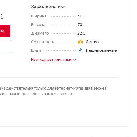
Характеристики
е?
Ширина
315
Высота
70
ну
Диаметр
22.5
Сезонность
Летняя
Шипы
Нешипованные
Все характеристики
ена действительна только для интернет-магазина и может
личаться от цен в розничных магазинах