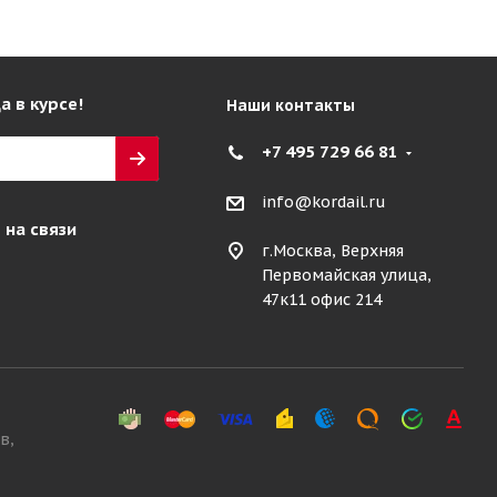
а в курсе!
Наши контакты
+7 495 729 66 81
info@kordail.ru
 на связи
г.Москва, Верхняя
Первомайская улица,
47к11 офис 214
в,