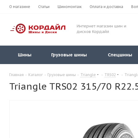
О магазине
Статьи
Шиномонтаж
Оплата и доставка
Воп
Интернет магазин шин и
дисков Кордайл
Шины
Грузовые шины
Спецшины
Главная
-
Каталог
-
Грузовые шины
-
Triangle
-
TRS02
-
Triang
Triangle TRS02 315/70 R22