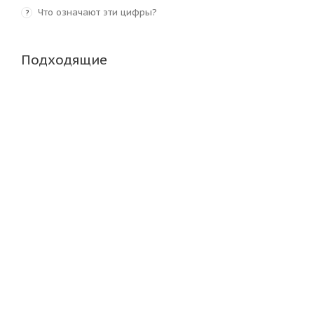
Что означают эти цифры?
?
Подходящие
Белшина Бел-148М 315/70 R22.5 152/148M Рулевая
Нет в наличии
20 740
₽