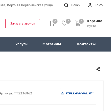
г.Москва, Верхняя Первомайская улица, 47к11 офис 214
Поиск
Войти
Корзина
0
0
0
Заказать звонок
пуста
Услуги
Магазины
Контакты
Артикул:
TTS236862