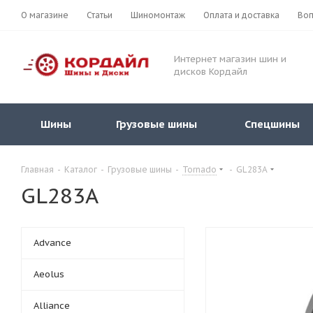
О магазине
Статьи
Шиномонтаж
Оплата и доставка
Воп
Интернет магазин шин и
дисков Кордайл
Шины
Грузовые шины
Спецшины
Главная
-
Каталог
-
Грузовые шины
-
Tornado
-
GL283A
GL283A
Advance
Aeolus
Alliance