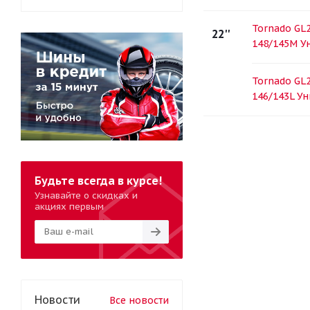
Tornado GL2
22''
148/145M У
Tornado GL2
146/143L У
Будьте всегда в курсе!
Узнавайте о скидках и
акциях первым
Новости
Все новости