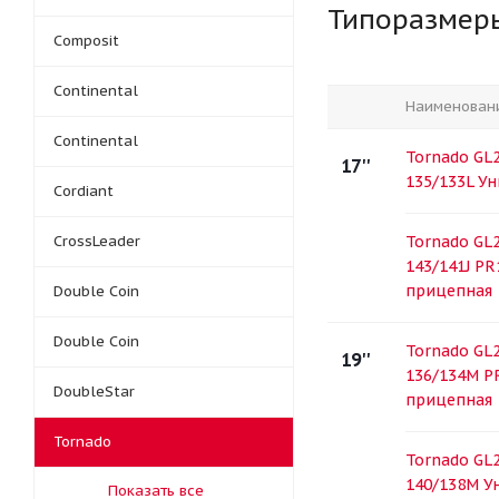
Типоразмер
Composit
Continental
Наименован
Continental
Tornado GL2
17''
135/133L У
Cordiant
CrossLeader
Tornado GL2
143/141J PR
прицепная
Double Coin
Double Coin
Tornado GL2
19''
136/134M P
DoubleStar
прицепная
Tornado
Tornado GL2
140/138M У
Показать все