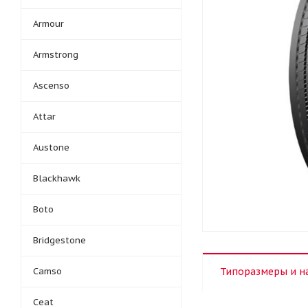
Armour
Armstrong
Ascenso
Attar
Austone
Blackhawk
Boto
Bridgestone
Camso
Типоразмеры и н
Ceat