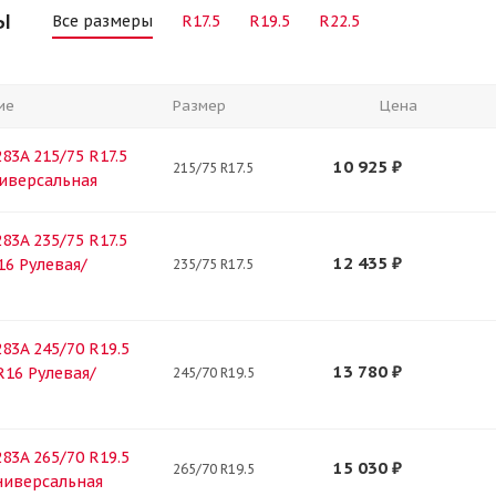
ы
Все размеры
R17.5
R19.5
R22.5
ие
Размер
Цена
83A 215/75 R17.5
10 925
₽
215/75 R17.5
ниверсальная
83A 235/75 R17.5
12 435
₽
16 Рулевая/
235/75 R17.5
83A 245/70 R19.5
13 780
₽
R16 Рулевая/
245/70 R19.5
83A 265/70 R19.5
15 030
₽
265/70 R19.5
ниверсальная