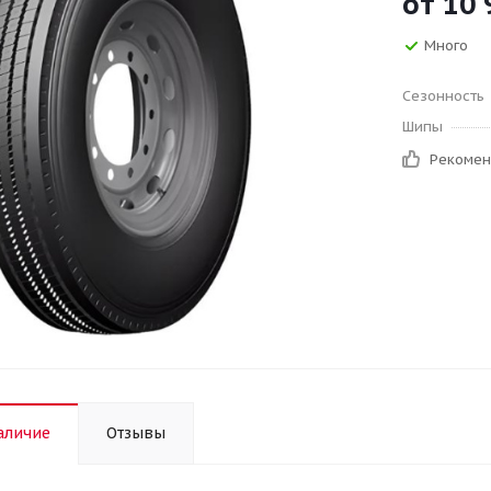
от
10 
Много
Сезонность
Шипы
Рекоме
аличие
Отзывы