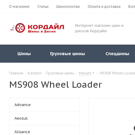
О магазине
Статьи
Шиномонтаж
Оплата и доставка
Воп
Интернет магазин шин и
дисков Кордайл
Шины
Грузовые шины
Спецшины
Главная
-
Каталог
-
Грузовые шины
-
Maxam
-
MS908 Wheel Loade
MS908 Wheel Loader
Advance
Aeolus
Alliance