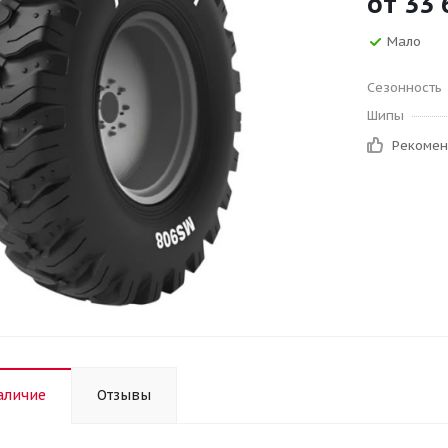
от
33 
Мало
Сезонность
Шипы
Рекоме
аличие
Отзывы