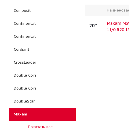
Наименова
Composit
Maxam MS9
Continental
20''
11/0 R20 1
Continental
Cordiant
CrossLeader
Double Coin
Double Coin
DoubleStar
Maxam
Показать все