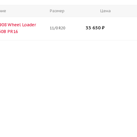
ние
Размер
Цена
08 Wheel Loader
33 650
₽
11/0 R20
50B PR16