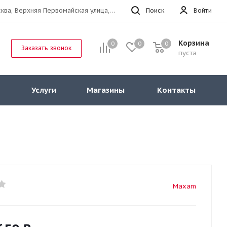
г.Москва, Верхняя Первомайская улица, 47к11 офис 214
Поиск
Войти
Корзина
0
0
0
Заказать звонок
пуста
Услуги
Магазины
Контакты
Maxam