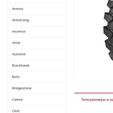
Armour
Armstrong
Ascenso
Attar
Austone
Blackhawk
Boto
Bridgestone
Camso
Типоразмеры и н
Ceat