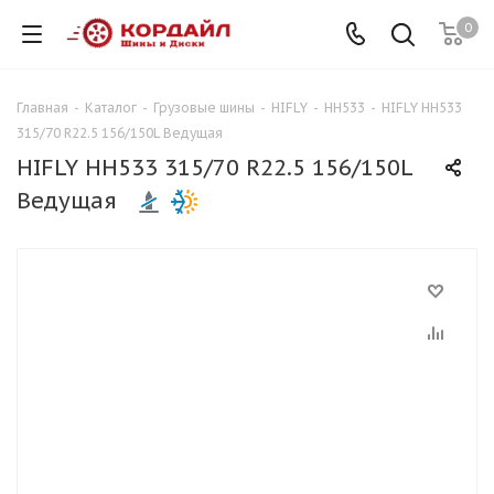
0
Главная
-
Каталог
-
Грузовые шины
-
HIFLY
-
HH533
-
HIFLY HH533
315/70 R22.5 156/150L Ведущая
HIFLY HH533 315/70 R22.5 156/150L
Ведущая