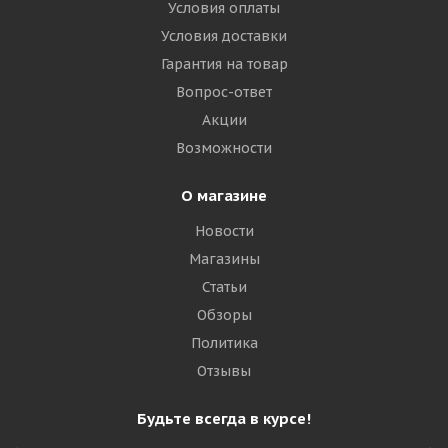
Условия оплаты
Ведущая
Условия доставки
Гарантия на товар
Много
Вопрос-ответ
21 935
₽
Акции
Возможности
Подробнее
О магазине
Новости
Магазины
Статьи
Обзоры
Политика
Отзывы
Royal Black DL011 315/70 R22.5 156/150L Ведущая
Будьте всегда в курсе!