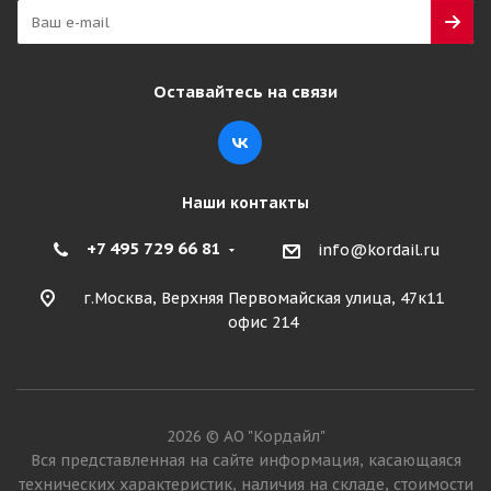
Много
23 005
₽
Оставайтесь на связи
Подробнее
Наши контакты
+7 495 729 66 81
info@kordail.ru
г.Москва, Верхняя Первомайская улица, 47к11
офис 214
Linglong Crosswind CWD30K 315/70 R22.5 156/150L
PR18 Ведущая
2026 © АО "Кордайл"
Вся представленная на сайте информация, касающаяся
технических характеристик, наличия на складе, стоимости