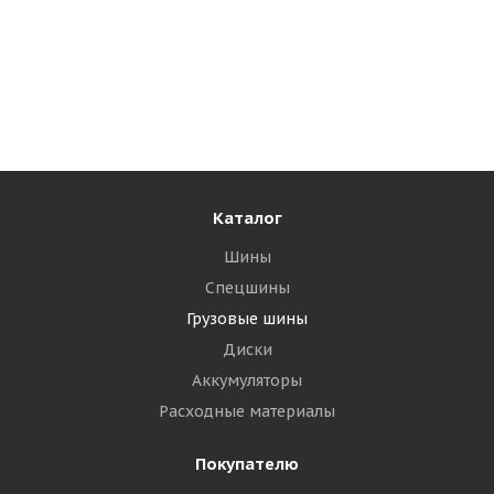
Mirage MG533 315/70 R22.5 156/150L PR20 Ведущая
Много
21 935
₽
Подробнее
Каталог
Шины
Спецшины
Грузовые шины
Диски
Аккумуляторы
Расходные материалы
Покупателю
Tornado GL267D 315/70 R22.5 156/150L PR20