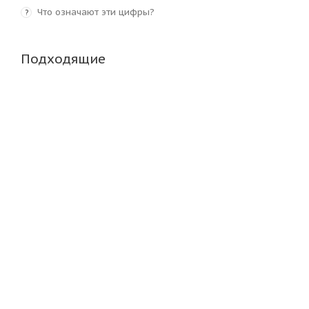
Что означают эти цифры?
?
Подходящие
HIFLY HH308A 10/0 R20 149/146K PR18 Ведущая
S
Много
21 400
₽
2