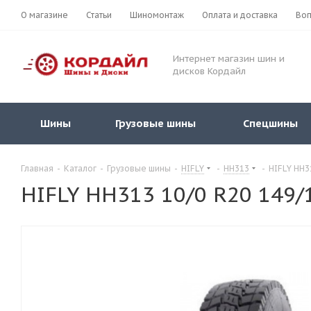
О магазине
Статьи
Шиномонтаж
Оплата и доставка
Воп
Интернет магазин шин и
дисков Кордайл
Шины
Грузовые шины
Спецшины
Главная
-
Каталог
-
Грузовые шины
-
HIFLY
-
HH313
-
HIFLY HH3
HIFLY HH313 10/0 R20 149