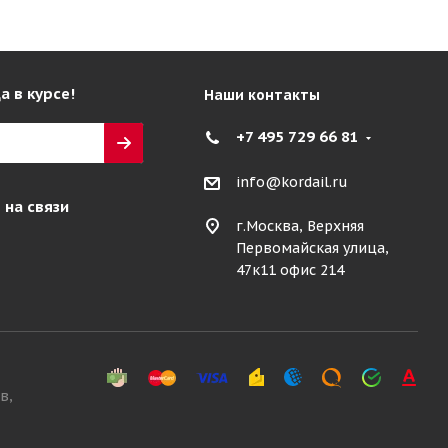
а в курсе!
Наши контакты
+7 495 729 66 81
info@kordail.ru
 на связи
г.Москва, Верхняя
Первомайская улица,
47к11 офис 214
в,