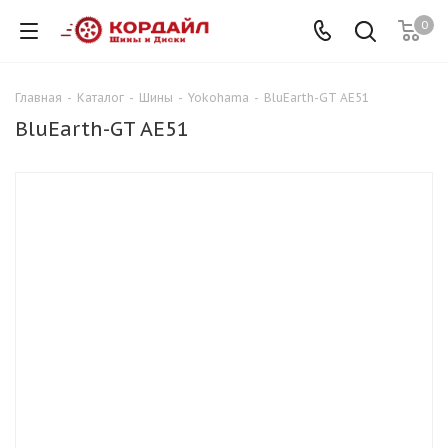
0
Главная
-
Каталог
-
Шины
-
Yokohama
-
BluEarth-GT AE51
BluEarth-GT AE51