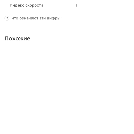
Индекс скорости
T
Что означают эти цифры?
?
Похожие
Cordiant Snow Cross 265/65 R17 116T