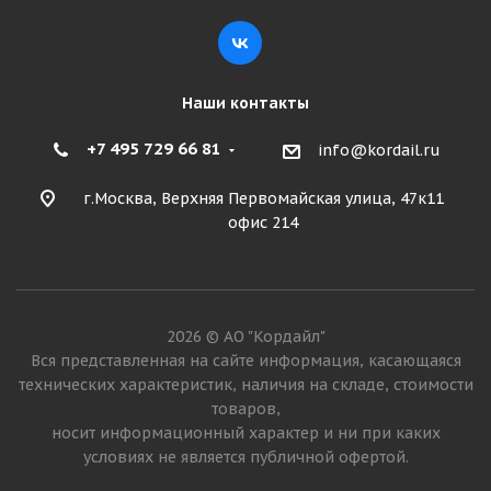
Наши контакты
+7 495 729 66 81
info@kordail.ru
г.Москва, Верхняя Первомайская улица, 47к11
офис 214
Roadstone Winguard Winspike SUV 265/65 R17 116T
2026 © АО "Кордайл"
Много
Вся представленная на сайте информация, касающаяся
технических характеристик, наличия на складе, стоимости
12 405
₽
товаров,
носит информационный характер и ни при каких
Подробнее
условиях не является публичной офертой.