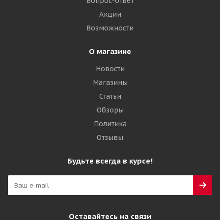
Вопрос-ответ
Акции
Подробнее
Возможности
О магазине
Новости
Магазины
Статьи
Обзоры
Политика
Отзывы
Cordiant Snow Cross 2 265/65 R17 116T
Будьте всегда в курсе!
Много
11 655
₽
Оставайтесь на связи
Подробнее