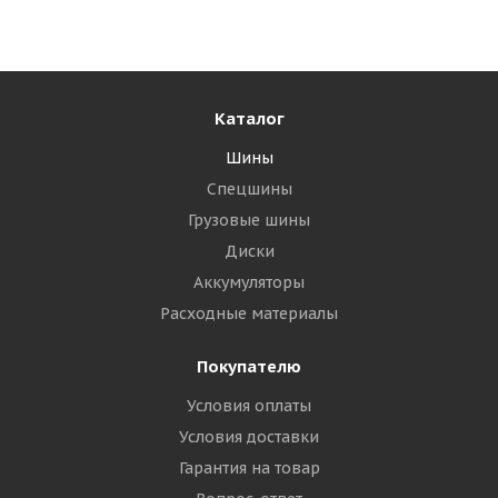
Много
11 310
₽
Подробнее
Каталог
Шины
Спецшины
Грузовые шины
Диски
Аккумуляторы
Расходные материалы
Покупателю
Cordiant Sno-Max 7000 265/65 R17 116T XL
Условия оплаты
Условия доставки
Много
Гарантия на товар
11 640
₽