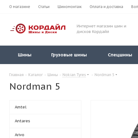
О магазине
Статьи
Шиномонтаж
Оплата и доставка
Воп
Интернет магазин шин и
дисков Кордайл
Шины
Грузовые шины
Спецшины
Главная
-
Каталог
-
Шины
-
Nokian Tyres
-
Nordman 5
Nordman 5
Amtel
Antares
Arivo