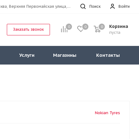
г.Москва, Верхняя Первомайская улица, 47к11 офис 214
Поиск
Войти
Корзина
0
0
0
Заказать звонок
пуста
Услуги
Магазины
Контакты
Nokian Tyres