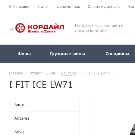
О магазине
Статьи
Шиномонтаж
Оплата и доставка
Воп
Интернет магазин шин и
дисков Кордайл
Шины
Грузовые шины
Спецшины
Главная
-
Каталог
-
Шины
-
Laufenn
-
I FIT ICE LW71
I FIT ICE LW71
Amtel
Antares
Arivo