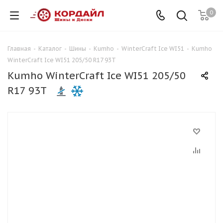
0
Главная
-
Каталог
-
Шины
-
Kumho
-
WinterCraft Ice WI51
-
Kumho
WinterCraft Ice WI51 205/50 R17 93T
Kumho WinterCraft Ice WI51 205/50
R17 93T