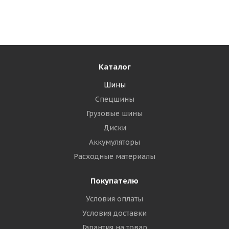
Много
5 480
₽
Подробнее
Каталог
Шины
Спецшины
Грузовые шины
Диски
Аккумуляторы
Расходные материалы
Покупателю
Tracmax X-Privilo S360 205/50 R17 93T XL
Условия оплаты
Условия доставки
Много
Гарантия на товар