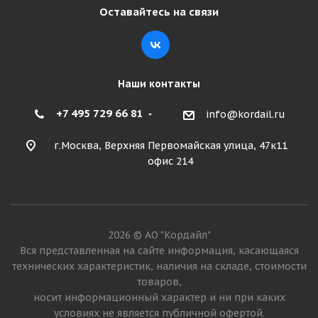
Оставайтесь на связи
Подробнее
Наши контакты
+7 495 729 66 81
info@kordail.ru
г.Москва, Верхняя Первомайская улица, 47к11
офис 214
Viatti Brina V-521 205/50 R17 89T
2026 © АО "Кордайл"
Много
Вся представленная на сайте информация, касающаяся
технических характеристик, наличия на складе, стоимости
6 060
₽
товаров,
носит информационный характер и ни при каких
Подробнее
условиях не является публичной офертой.