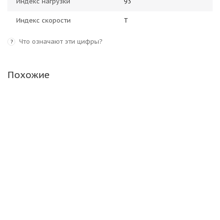
Индекс нагрузки
93
Индекс скорости
T
Что означают эти цифры?
?
Похожие
Landspider WinterTraxx H/P 205/50 R17 93V XL