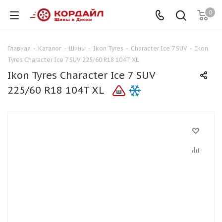
0
Главная
-
Каталог
-
Шины
-
Ikon Tyres
-
Character Ice 7 SUV
-
Ikon
Tyres Character Ice 7 SUV 225/60 R18 104T XL
Ikon Tyres Character Ice 7 SUV
225/60 R18 104T XL