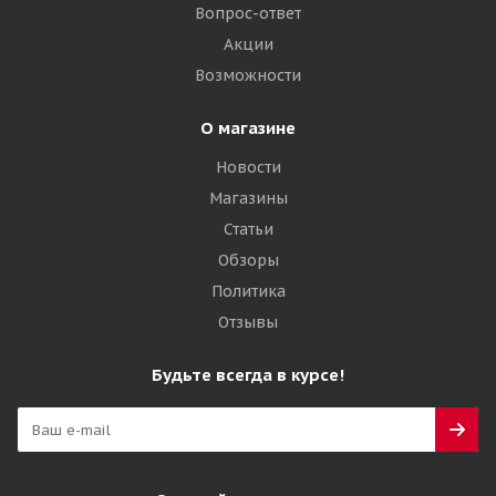
11 960
₽
Вопрос-ответ
Акции
Подробнее
Возможности
О магазине
Новости
Магазины
Статьи
Обзоры
Политика
Отзывы
Roadstone Winguard Winspike SUV 225/60 R18 100T
Будьте всегда в курсе!
Много
12 620
₽