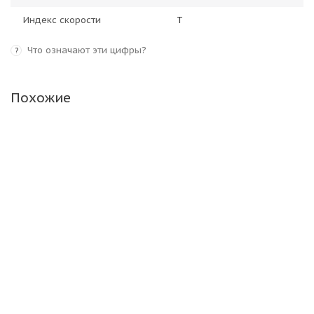
Индекс скорости
T
Что означают эти цифры?
?
Похожие
Landsail Ice Star iS33 225/60 R18 100T