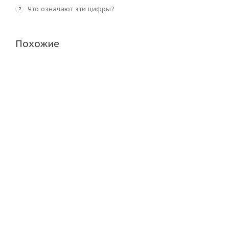
Что означают эти цифры?
?
Похожие
Formula Energy 225/45 R17 94Y
Pirelli Cinturato
Много
Много
7 010
₽
9 730
₽