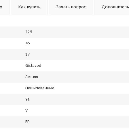
то
Как купить
Задать вопрос
Дополнител
225
45
17
Gislaved
Летняя
Нешипованные
91
V
FP