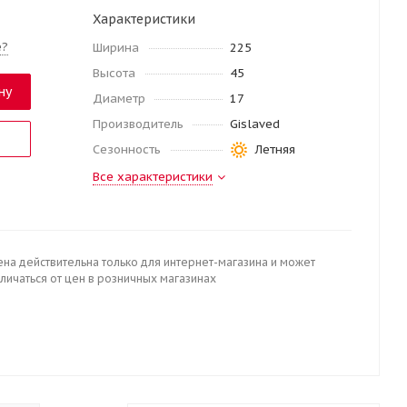
Характеристики
е?
Ширина
225
Высота
45
ну
Диаметр
17
Производитель
Gislaved
Сезонность
Летняя
Все характеристики
ена действительна только для интернет-магазина и может
личаться от цен в розничных магазинах