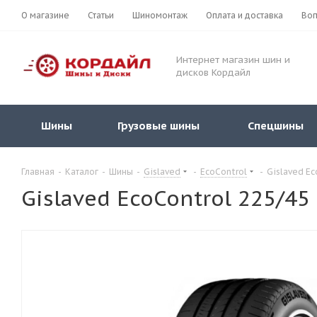
О магазине
Статьи
Шиномонтаж
Оплата и доставка
Воп
Интернет магазин шин и
дисков Кордайл
Шины
Грузовые шины
Спецшины
Главная
-
Каталог
-
Шины
-
Gislaved
-
EcoControl
-
Gislaved Ec
Gislaved EcoControl 225/45