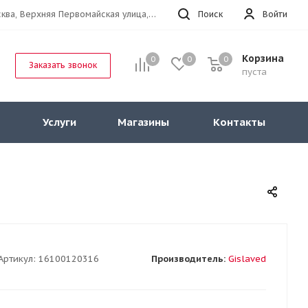
г.Москва, Верхняя Первомайская улица, 47к11 офис 214
Поиск
Войти
Корзина
0
0
0
Заказать звонок
пуста
Услуги
Магазины
Контакты
Артикул:
16100120316
Производитель:
Gislaved