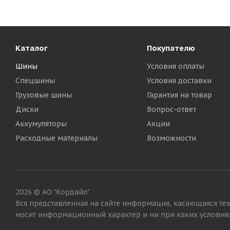
Каталог
Покупателю
Шины
Условия оплаты
Спецшины
Условия доставки
Грузовые шины
Гарантия на товар
Диски
Вопрос-ответ
Аккумуляторы
Акции
Расходные материалы
Возможности
2026 © АО "Кордайл"
Вся представленная на сайте информация, касающаяся тех
носит информационный характер и ни при каких условиях