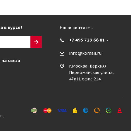
а в курсе!
Наши контакты
+7 495 729 66 81
info@kordail.ru
 на связи
г.Москва, Верхняя
Первомайская улица,
47к11 офис 214
в,