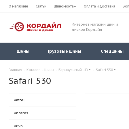
О магазине
Статьи
Шиномонтаж
Оплата и доставка
Воп
Интернет магазин шин и
дисков Кордайл
Шины
Грузовые шины
Спецшины
Главная
-
Каталог
-
Шины
-
Барнаульский ШЗ
-
Safari 530
Safari 530
Amtel
Antares
Arivo