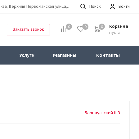
г.Москва, Верхняя Первомайская улица, 47к11 офис 214
Поиск
Войти
Корзина
0
0
0
Заказать звонок
пуста
Услуги
Магазины
Контакты
Барнаульский ШЗ