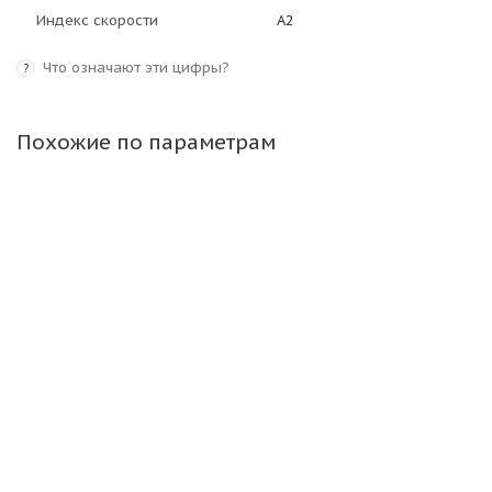
Индекс скорости
A2
Что означают эти цифры?
?
Похожие по параметрам
АКЦИЯ
НОВИНКА
23.5-25 24PR TTF Lordroad E-3/L-3 196A2