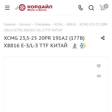
0
Главная
-
Каталог
-
Спецшины
-
XCMG
-
XB816
-
XCMG 23,5-25 20PR
191A2 (177B) XB816 E-3/L-3 TTF КИТАЙ
XCMG 23,5-25 20PR 191A2 (177B)
XB816 E-3/L-3 TTF КИТАЙ