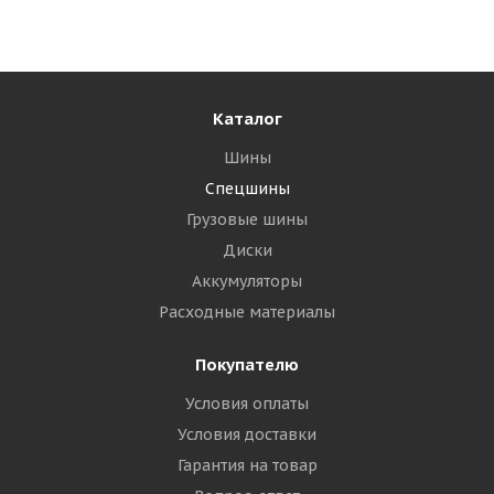
Много
76 000
₽
Подробнее
Каталог
Шины
Спецшины
Грузовые шины
Диски
Аккумуляторы
Расходные материалы
Покупателю
TopTrust 23,5-25 24PR B E-3/L-3 New TTF КИТАЙ
Условия оплаты
Условия доставки
Много
Гарантия на товар
83 920
₽