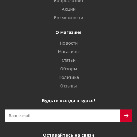
Вопрос-ответ
Акции
Подробнее
Возможности
О магазине
Новости
Магазины
Статьи
Обзоры
Политика
Отзывы
TopTrust 23,5-25 24PR E-3/L-3 TTF КИТАЙ
Будьте всегда в курсе!
Много
83 920
₽
Оставайтесь на связи
Подробнее