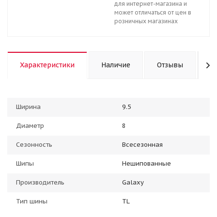
для интернет-магазина и
может отличаться от цен в
розничных магазинах
Характеристики
Наличие
Отзывы
К
Ширина
9.5
Диаметр
8
Сезонность
Всесезонная
Шипы
Нешипованные
Производитель
Galaxy
Тип шины
TL