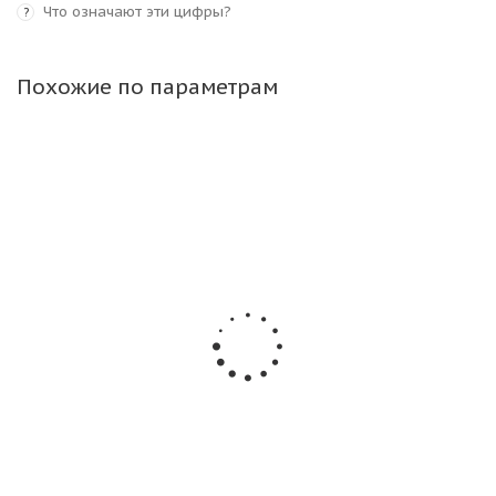
Что означают эти цифры?
?
Похожие по параметрам
Galaxy 18x9,5-8 6PR Mighty Mow-TS R-3 TL ИНДИЯ
Много
4 190
₽