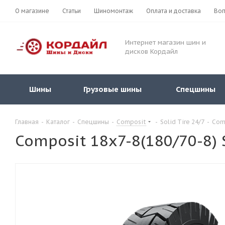
О магазине
Статьи
Шиномонтаж
Оплата и доставка
Воп
Интернет магазин шин и
дисков Кордайл
Шины
Грузовые шины
Спецшины
Главная
-
Каталог
-
Спецшины
-
Composit
-
Solid Tire 24/7
-
Comp
Composit 18x7-8(180/70-8) 