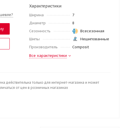
Характеристики
шевле?
Ширина
7
Диаметр
8
ну
Сезонность
Всесезонная
Шипы
Нешипованные
Производитель
Composit
Все характеристики
ена действительна только для интернет-магазина и может
личаться от цен в розничных магазинах