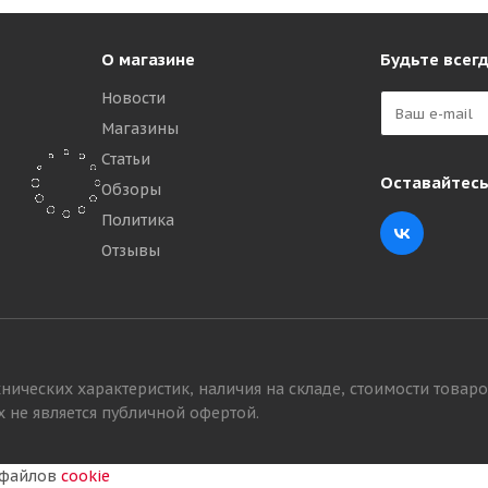
О магазине
Будьте всегд
Новости
Магазины
Статьи
Оставайтесь
Обзоры
Политика
6,50R16 6PR 91A6 Я-275А TT
Отзывы
чно
₽
нических характеристик, наличия на складе, стоимости товаро
 не является публичной офертой.
у файлов
cookie