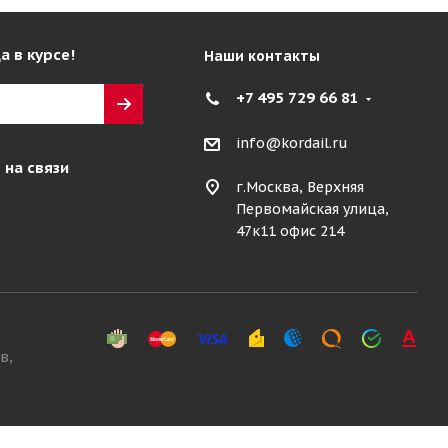
а в курсе!
Наши контакты
+7 495 729 66 81
info@kordail.ru
 на связи
г.Москва, Верхняя
Первомайская улица,
47к11 офис 214
в,