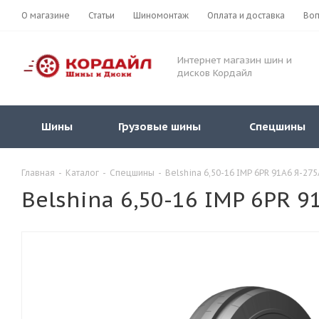
О магазине
Статьи
Шиномонтаж
Оплата и доставка
Воп
Интернет магазин шин и
дисков Кордайл
Шины
Грузовые шины
Спецшины
Главная
-
Каталог
-
Спецшины
-
Belshina 6,50-16 IMP 6PR 91A6 Я-27
Belshina 6,50-16 IMP 6PR 9