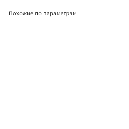
Похожие по параметрам
NorTec 6,50-16 IMP 6PR 91A6 IM-15 TT РОССИЯ
N
Много
6 805
₽
7