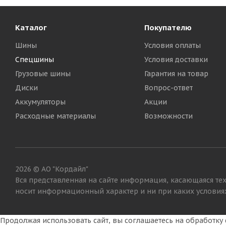
Каталог
Покупателю
Шины
Условия оплаты
Спецшины
Условия доставки
Грузовые шины
Гарантия на товар
Диски
Вопрос-ответ
Аккумуляторы
Акции
Belshina 6,50R16 6PR 175A6 Я-275А TT
Belshina 
Расходные материалы
Возможности
Достаточно
Достато
10 840
₽
10 840
2026 © АО "Кордайл"
Вся представленная на сайте информация, касающаяся тех
носит информационный характер и ни при каких условиях
Продолжая использовать сайт, вы соглашаетесь на обработк