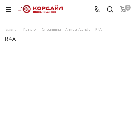
0
Главная
-
Каталог
-
Спецшины
-
Armour/Lande
-
R4A
R4A