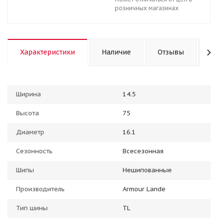
розничных магазинах
Характеристики
Наличие
Отзывы
К
Ширина
14.5
Высота
75
Диаметр
16.1
Сезонность
Всесезонная
Шипы
Нешипованные
Производитель
Armour Lande
Тип шины
TL