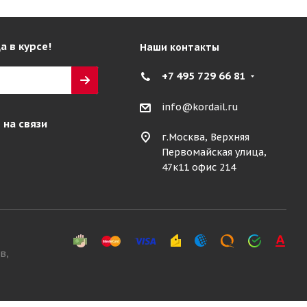
а в курсе!
Наши контакты
+7 495 729 66 81
info@kordail.ru
 на связи
г.Москва, Верхняя
Первомайская улица,
47к11 офис 214
в,