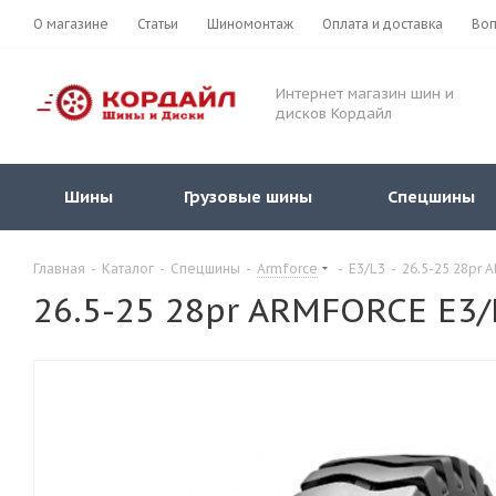
О магазине
Статьи
Шиномонтаж
Оплата и доставка
Воп
Интернет магазин шин и
дисков Кордайл
Шины
Грузовые шины
Спецшины
Главная
-
Каталог
-
Спецшины
-
Armforce
-
E3/L3
-
26.5-25 28pr 
26.5-25 28pr ARMFORCE E3/