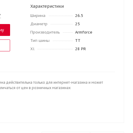
Характеристики
?
Ширина
26.5
Диаметр
25
ну
Производитель
Armforce
Тип шины
TT
Xl
28 PR
ена действительна только для интернет-магазина и может
личаться от цен в розничных магазинах