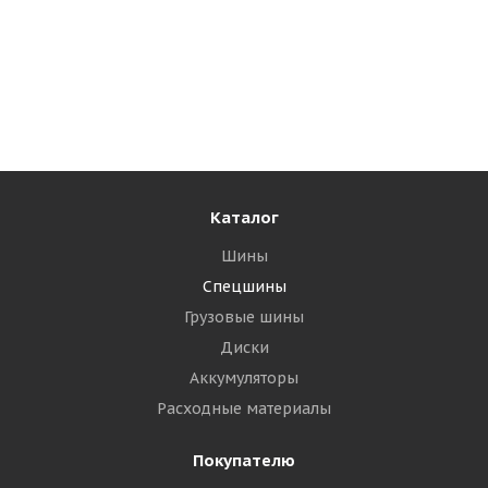
LingLong 460/70R24(17,5LR24) 159A8 (159B) LR451 TL
КИТАЙ
Мало
47 520
₽
Подробнее
Каталог
Шины
Спецшины
Грузовые шины
Диски
Аккумуляторы
Расходные материалы
Покупателю