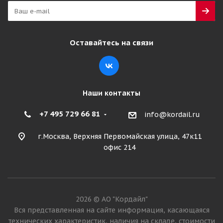
Radial R-1 TL ИНДИЯ
Много
Оставайтесь на связи
54 640
₽
Подробнее
Наши контакты
+7 495 729 66 81
info@kordail.ru
г.Москва, Верхняя Первомайская улица, 47к11
офис 214
2026 © АО "Кордайл"
Advance 460/70R24(17,5LR24) 159B (159A8) AR410
Вся представленная на сайте информация, касающаяся
Steel Belt IND TL КИТАЙ
технических характеристик, наличия на складе, стоимости