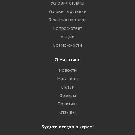
Условия оплаты
Advance 460/70R24(17,5LR24) IND 159B (159A8) AR410
TL КИТАЙ
Условия доставки
Гарантия на товар
Достаточно
Вопрос-ответ
Акции
50 440
₽
Возможности
Подробнее
О магазине
Новости
Магазины
Статьи
Обзоры
Политика
Отзывы
Будьте всегда в курсе!
Galaxy 460/70R24(17,5LR24) IND 159A8 High-Lift