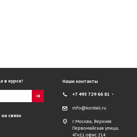
а в курсе!
Наши контакты
+7 495 729 66 81
info@kordail.ru
 на связи
г.Москва, Верхняя
Первомайская улица,
47к11 офис 214