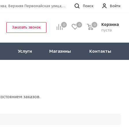
г.Москва, Верхняя Первомайская улица, 47к11 офис 214
Поиск
Войти
Корзина
0
0
0
Заказать звонок
пуста
Услуги
Магазины
Контакты
остоянием заказов.